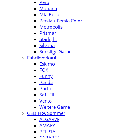
Peru
Mariana
Mia Bella
Persia / Persia Color
Metropolis
Prismar
Starlight
Silvana
Sonstige Garne
Fabrikverkauf
Eskimo
FOX
Funny
Panda
Porto
Soff-Fil
Vento
Weitere Garne
GEDIFRA Sommer
ALGARVE
AMARA
BELISIA
CABARE`