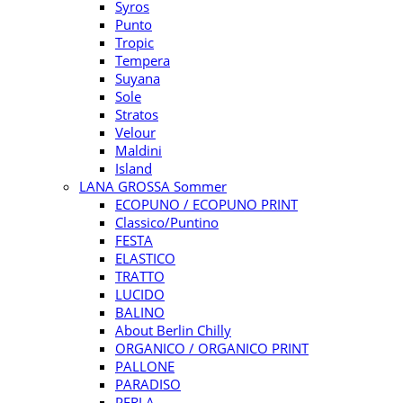
Syros
Punto
Tropic
Tempera
Suyana
Sole
Stratos
Velour
Maldini
Island
LANA GROSSA Sommer
ECOPUNO / ECOPUNO PRINT
Classico/Puntino
FESTA
ELASTICO
TRATTO
LUCIDO
BALINO
About Berlin Chilly
ORGANICO / ORGANICO PRINT
PALLONE
PARADISO
PERLA