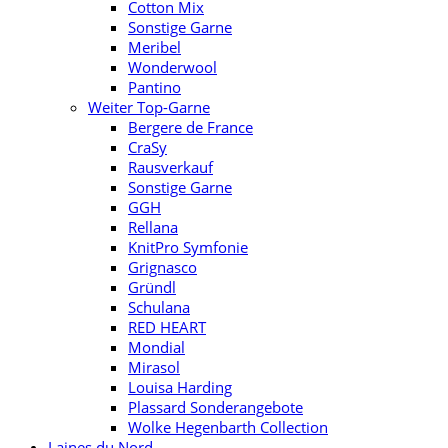
Cotton Mix
Sonstige Garne
Meribel
Wonderwool
Pantino
Weiter Top-Garne
Bergere de France
CraSy
Rausverkauf
Sonstige Garne
GGH
Rellana
KnitPro Symfonie
Grignasco
Gründl
Schulana
RED HEART
Mondial
Mirasol
Louisa Harding
Plassard Sonderangebote
Wolke Hegenbarth Collection
Laines du Nord