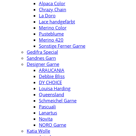
Alpaca Color
Chrazy Chain
La Doro
Lace handgefärbt
Merino Color
Pusteblume
Merino 420
Sonstige Ferner Garne
Gedifra Special
Sandnes Garn
Designer Garne
ARAUCANIA
Debbie Bliss
DY CHOICE
Louisa Harding
Queensland
Schmeichel Garne
Pascuali
Lanartus
Novita
NORO Garne
Katia Wolle