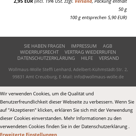
2,95 EUR
(incl. 19% USt. zzgl.
Versand
, Packung enthält
50 g
100 g entsprechen 5,90 EUR)
SIE HABEN FRAGEN
IMPRESSUM
AGB
WIDERRUFSRECHT
VERTRAG WIEDERRUFEN
DATENSCHUTZERKLÄRUNG
HILFE
VERSAND
Wollmaus-Wolle Steffi Lenhard, Adelbert-Kühmstädt-Str. 2,
99831 Amt Creuzburg, E-Mail: info@wollmaus-wolle.de
Wir verwenden Cookies, um die Qualität und
Benutzerfreundlichkeit dieser Webseite zu verbessern. Wenn Sie
auf "Akzeptieren" klicken, erklären Sie sich mit der Verwendung
dieser Cookies einverstanden. Mehr Informationen zu den
verwendeten Cookies finden Sie in der Datenschutzerklärung .
Erweiterte Einstellungen