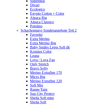
Superdeal
Divari
Ecologico
Egypto Cotton + Color
Alpaca Big
Alpaca Classico
Potolino
Schachenmayr Sonderangebote Teil 2
Favorito
Extra Merino
Extra Merino Big
Baby Smiles Lenja Soft dk
Kosmos Color
Leana
Lova / Lova Fan
Only Stretch
Bravo Softy
Merino Extrafine 170
Micro Big
Merino Extrafine 120
Soft Mix
Ragge Yarn
Sun City Protect
Sheila Soft mini
Sheila Soft