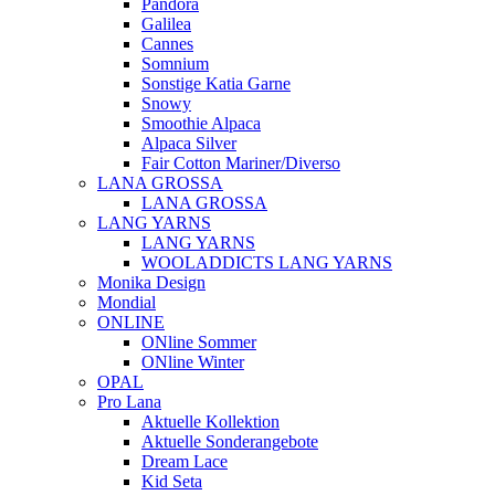
Pandora
Galilea
Cannes
Somnium
Sonstige Katia Garne
Snowy
Smoothie Alpaca
Alpaca Silver
Fair Cotton Mariner/Diverso
LANA GROSSA
LANA GROSSA
LANG YARNS
LANG YARNS
WOOLADDICTS LANG YARNS
Monika Design
Mondial
ONLINE
ONline Sommer
ONline Winter
OPAL
Pro Lana
Aktuelle Kollektion
Aktuelle Sonderangebote
Dream Lace
Kid Seta