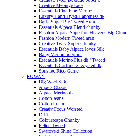
Creative Melange Lace
Essentials Fine Fine Merino
Luxury Hand-Dyed Happiness dk
Basic Super Big Tweed Aran
Essentials Alpaca Blend chunky
Fashion Alpaca Superfine Heavens Big Cloud
Fashion Modern Tweed aran
Creative Twist Super Chunky
Essentials Baby Alpaca loves Silk
Baby Merino uni/print
Essentials Merino Plus dk / Tweed
Essentials Cashmere recycled dk
Sonstige Rico Garne
ROWAN
Big Wool Silk
Alpaca Classic
Alpaca Merino dk
Cotton Jeans
Cotton Lustre
Creativ Focus Worsted
Drift
Colourscape Chunky
Felted Tweed
Swarovski Shine Collection