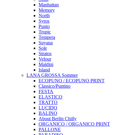
Manhattan
Memory
North
Syros
Punto
Tropic
Tempera
Suyana
Sole
Stratos
Velour
Maldini
Island
LANA GROSSA Sommer
ECOPUNO / ECOPUNO PRINT
Classico/Puntino
FESTA
ELASTICO
TRATTO
LUCIDO
BALINO
About Berlin Chilly
ORGANICO / ORGANICO PRINT
PALLONE
PARADISO