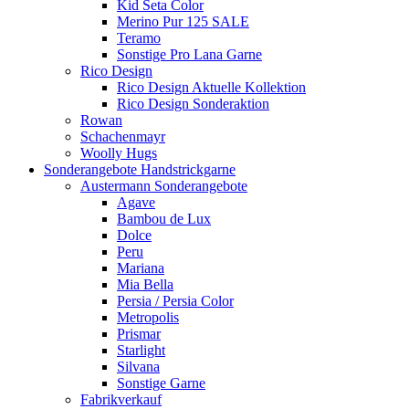
Kid Seta Color
Merino Pur 125 SALE
Teramo
Sonstige Pro Lana Garne
Rico Design
Rico Design Aktuelle Kollektion
Rico Design Sonderaktion
Rowan
Schachenmayr
Woolly Hugs
Sonderangebote Handstrickgarne
Austermann Sonderangebote
Agave
Bambou de Lux
Dolce
Peru
Mariana
Mia Bella
Persia / Persia Color
Metropolis
Prismar
Starlight
Silvana
Sonstige Garne
Fabrikverkauf