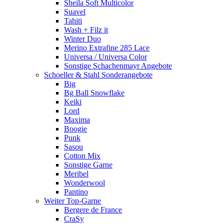
Sheila Soft Multicolor
Suavel
Tahiti
Wash + Filz it
Winter Duo
Merino Extrafine 285 Lace
Universa / Universa Color
Sonstige Schachenmayr Angebote
Schoeller & Stahl Sonderangebote
Big
Bg Ball Snowflake
Keiki
Lord
Maxima
Boogie
Punk
Sasou
Cotton Mix
Sonstige Garne
Meribel
Wonderwool
Pantino
Weiter Top-Garne
Bergere de France
CraSy