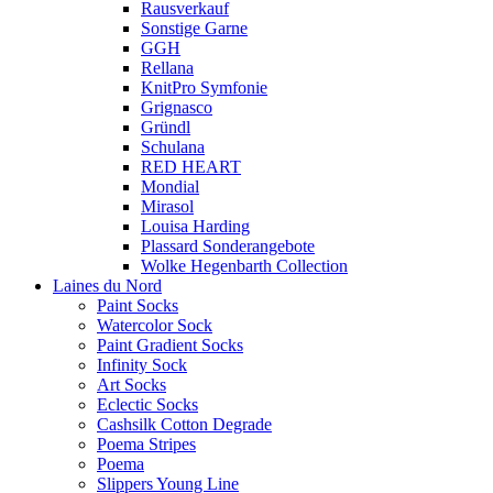
Rausverkauf
Sonstige Garne
GGH
Rellana
KnitPro Symfonie
Grignasco
Gründl
Schulana
RED HEART
Mondial
Mirasol
Louisa Harding
Plassard Sonderangebote
Wolke Hegenbarth Collection
Laines du Nord
Paint Socks
Watercolor Sock
Paint Gradient Socks
Infinity Sock
Art Socks
Eclectic Socks
Cashsilk Cotton Degrade
Poema Stripes
Poema
Slippers Young Line