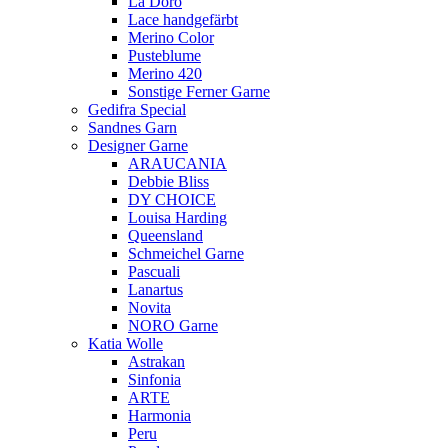
La Doro
Lace handgefärbt
Merino Color
Pusteblume
Merino 420
Sonstige Ferner Garne
Gedifra Special
Sandnes Garn
Designer Garne
ARAUCANIA
Debbie Bliss
DY CHOICE
Louisa Harding
Queensland
Schmeichel Garne
Pascuali
Lanartus
Novita
NORO Garne
Katia Wolle
Astrakan
Sinfonia
ARTE
Harmonia
Peru