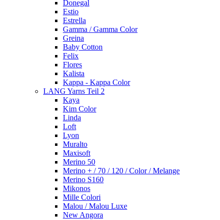
Donegal
Estio
Estrella
Gamma / Gamma Color
Greina
Baby Cotton
Felix
Flores
Kalista
Kappa - Kappa Color
LANG Yarns Teil 2
Kaya
Kim Color
Linda
Loft
Lyon
Muralto
Maxisoft
Merino 50
Merino + / 70 / 120 / Color / Melange
Merino S160
Mikonos
Mille Colori
Malou / Malou Luxe
New Angora