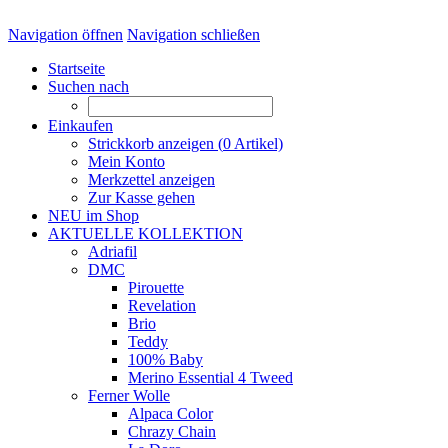
Navigation öffnen
Navigation schließen
Startseite
Suchen nach
Einkaufen
Strickkorb anzeigen (
0
Artikel)
Mein Konto
Merkzettel anzeigen
Zur Kasse gehen
NEU im Shop
AKTUELLE KOLLEKTION
Adriafil
DMC
Pirouette
Revelation
Brio
Teddy
100% Baby
Merino Essential 4 Tweed
Ferner Wolle
Alpaca Color
Chrazy Chain