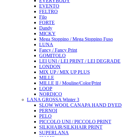
EVERYBODY
EVENTO
FELTRO
Filo
FORTE
Dandy
MICKY
Mega Stoppino / Mega Stoppino Fuso
LUNA
Fancy / Fancy Print
GOMITOLO
LEI UNI / LEI PRINT / LEI DEGRADE
LONDON
MIX UP / MIX UP PLUS
MILLE
MILLE II / Mouline/Color/Print
LOOP
NORDICO
LANA GROSSA Winter 3
SLOW WOOL CANAPA HAND DYED
PERNOI
PELO
PICCOLO UNI / PICCOLO PRINT
SILKHAIR/SILKHAIR PRINT
SUPERLANA