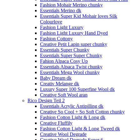
Fashion Mohair Merino chunky
Essentials Merino dk
Essentials Super Kid Mohair loves Silk
Colourlove
Fashion Light Luxury
Fashion Light Luxury Hand Dyed
Fashion Cottony
Creative Petit Lapin super chunky
Essentials Super Chunky
Essentials Super Super Chunky
Fahion Alpaca Cosy Up
Essentials Alpaca Twist chunky
Essentials Mega Wool chunky
Baby Dream dk
Creativ Melange dk
Luxury Super 100 Superfine Wool dk
Creative Soft Wool aran
Rico Design Teil 2
Essentials Acrylic Antipilling dk
Creative So Cool + So Soft Cotton chunky
Fashion Cotton Light & Long dk
Creative Fluffily
Fashion Cotton Light & Long Tweed dk
Creative Wool Degrade
Creative Wool Degrade Super 6