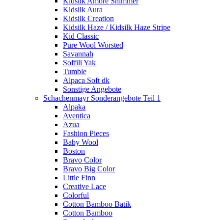
Kidsilk Amore Shimmer
Kidsilk Aura
Kidsilk Creation
Kidsilk Haze / Kidsilk Haze Stripe
Kid Classic
Pure Wool Worsted
Savannah
Soffili Yak
Tumble
Alpaca Soft dk
Sonstige Angebote
Schachenmayr Sonderangebote Teil 1
Alpaka
Aventica
Azua
Fashion Pieces
Baby Wool
Boston
Bravo Color
Bravo Big Color
Little Finn
Creative Lace
Colorful
Cotton Bamboo Batik
Cotton Bamboo