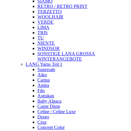
SIAMO
RETRO / RETRO PRINT
TERZETTO
WOOLHAIR
VERDE
LIMA
TRIS
TU
NIENTE
WINDSOR
SONSTIGE LANA GROSSA
WINTERANGEBOTE
LANG Yarns Teil 1
Supersale
Aiko
Carina
Amira
Filo
Astrakan
Baby Alpaca
Carpe Diem
Celine / Celine Luxe
Drago
Cruz
Concept Color