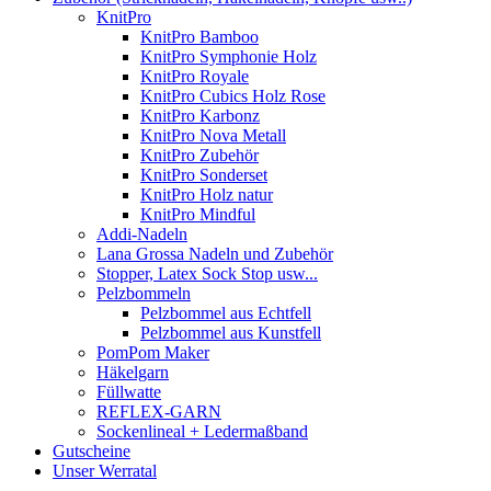
KnitPro
KnitPro Bamboo
KnitPro Symphonie Holz
KnitPro Royale
KnitPro Cubics Holz Rose
KnitPro Karbonz
KnitPro Nova Metall
KnitPro Zubehör
KnitPro Sonderset
KnitPro Holz natur
KnitPro Mindful
Addi-Nadeln
Lana Grossa Nadeln und Zubehör
Stopper, Latex Sock Stop usw...
Pelzbommeln
Pelzbommel aus Echtfell
Pelzbommel aus Kunstfell
PomPom Maker
Häkelgarn
Füllwatte
REFLEX-GARN
Sockenlineal + Ledermaßband
Gutscheine
Unser Werratal