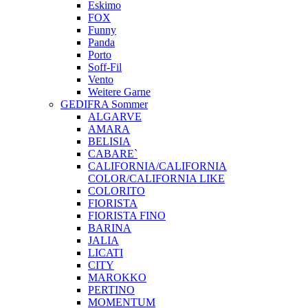
Eskimo
FOX
Funny
Panda
Porto
Soff-Fil
Vento
Weitere Garne
GEDIFRA Sommer
ALGARVE
AMARA
BELISIA
CABARE`
CALIFORNIA/CALIFORNIA
COLOR/CALIFORNIA LIKE
COLORITO
FIORISTA
FIORISTA FINO
BARINA
JALIA
LICATI
CITY
MAROKKO
PERTINO
MOMENTUM