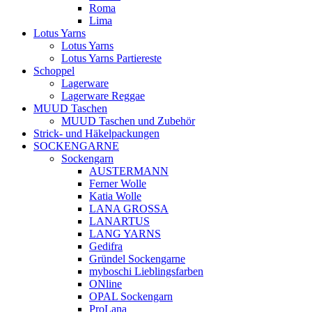
Roma
Lima
Lotus Yarns
Lotus Yarns
Lotus Yarns Partiereste
Schoppel
Lagerware
Lagerware Reggae
MUUD Taschen
MUUD Taschen und Zubehör
Strick- und Häkelpackungen
SOCKENGARNE
Sockengarn
AUSTERMANN
Ferner Wolle
Katia Wolle
LANA GROSSA
LANARTUS
LANG YARNS
Gedifra
Gründel Sockengarne
myboschi Lieblingsfarben
ONline
OPAL Sockengarn
ProLana