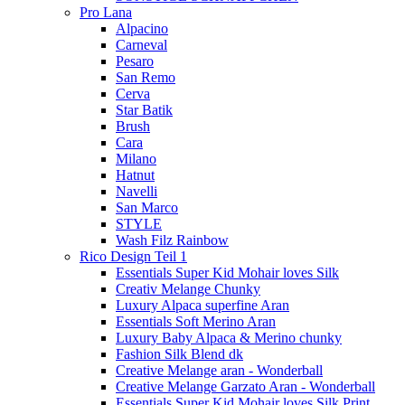
Pro Lana
Alpacino
Carneval
Pesaro
San Remo
Cerva
Star Batik
Brush
Cara
Milano
Hatnut
Navelli
San Marco
STYLE
Wash Filz Rainbow
Rico Design Teil 1
Essentials Super Kid Mohair loves Silk
Creativ Melange Chunky
Luxury Alpaca superfine Aran
Essentials Soft Merino Aran
Luxury Baby Alpaca & Merino chunky
Fashion Silk Blend dk
Creative Melange aran - Wonderball
Creative Melange Garzato Aran - Wonderball
Essentials Super Kid Mohair loves Silk Print