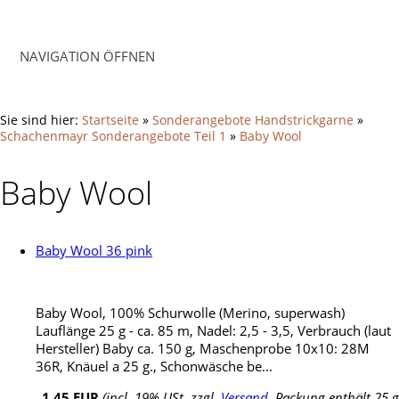
NAVIGATION ÖFFNEN
Sie sind hier:
Startseite
»
Sonderangebote Handstrickgarne
»
Schachenmayr Sonderangebote Teil 1
»
Baby Wool
Baby Wool
Baby Wool 36 pink
Baby Wool, 100% Schurwolle (Merino, superwash)
Lauflänge 25 g - ca. 85 m, Nadel: 2,5 - 3,5, Verbrauch (laut
Hersteller) Baby ca. 150 g, Maschenprobe 10x10: 28M
36R, Knäuel a 25 g., Schonwäsche be...
1,45 EUR
(incl. 19% USt. zzgl.
Versand
, Packung enthält 25 g