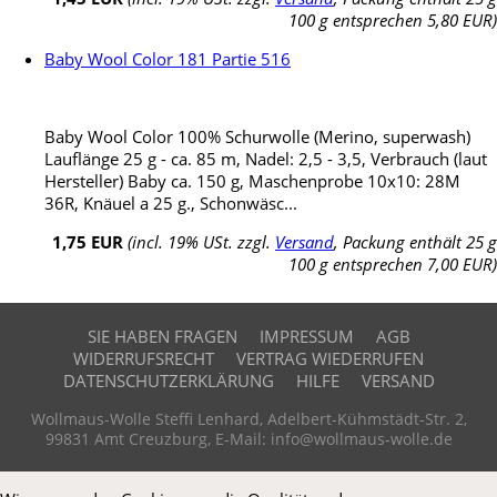
100 g entsprechen 5,80 EUR)
Baby Wool Color 181 Partie 516
Baby Wool Color 100% Schurwolle (Merino, superwash)
Lauflänge 25 g - ca. 85 m, Nadel: 2,5 - 3,5, Verbrauch (laut
Hersteller) Baby ca. 150 g, Maschenprobe 10x10: 28M
36R, Knäuel a 25 g., Schonwäsc...
1,75 EUR
(incl. 19% USt. zzgl.
Versand
, Packung enthält 25 g
100 g entsprechen 7,00 EUR)
SIE HABEN FRAGEN
IMPRESSUM
AGB
WIDERRUFSRECHT
VERTRAG WIEDERRUFEN
DATENSCHUTZERKLÄRUNG
HILFE
VERSAND
Wollmaus-Wolle Steffi Lenhard, Adelbert-Kühmstädt-Str. 2,
99831 Amt Creuzburg, E-Mail: info@wollmaus-wolle.de