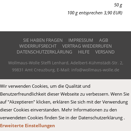
50 g
100 g entsprechen 3,90 EUR)
SIE HABEN FRAGEN
IMPRESSUM
AGB
WIDERRUFSRECHT
VERTRAG WIEDERRUFEN
DATENSCHUTZERKLÄRUNG
HILFE
VERSAND
Wollmaus-Wolle Steffi Lenhard, Adelbert-Kühmstädt-Str. 2,
99831 Amt Creuzburg, E-Mail: info@wollmaus-wolle.de
Wir verwenden Cookies, um die Qualität und
Benutzerfreundlichkeit dieser Webseite zu verbessern. Wenn Sie
auf "Akzeptieren" klicken, erklären Sie sich mit der Verwendung
dieser Cookies einverstanden. Mehr Informationen zu den
verwendeten Cookies finden Sie in der Datenschutzerklärung .
Erweiterte Einstellungen