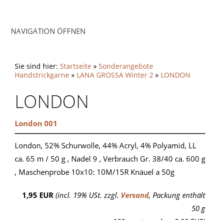
NAVIGATION ÖFFNEN
Sie sind hier:
Startseite
»
Sonderangebote
Handstrickgarne
»
LANA GROSSA Winter 2
»
LONDON
LONDON
London 001
London, 52% Schurwolle, 44% Acryl, 4% Polyamid, LL
ca. 65 m / 50 g , Nadel 9 , Verbrauch Gr. 38/40 ca. 600 g
, Maschenprobe 10x10: 10M/15R Knäuel a 50g
1,95 EUR
(incl. 19% USt. zzgl.
Versand
, Packung enthält
50 g