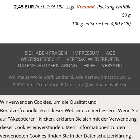
2,45 EUR
(incl. 19% USt. zzgl.
Versand
, Packung enthält
50 g
100 g entsprechen 4,90 EUR)
SIE HABEN FRAGEN
IMPRESSUM
AGB
WIDERRUFSRECHT
VERTRAG WIEDERRUFEN
DATENSCHUTZERKLÄRUNG
HILFE
VERSAND
Wollmaus-Wolle Steffi Lenhard, Adelbert-Kühmstädt-Str. 2,
99831 Amt Creuzburg, E-Mail: info@wollmaus-wolle.de
Wir verwenden Cookies, um die Qualität und
Benutzerfreundlichkeit dieser Webseite zu verbessern. Wenn Sie
auf "Akzeptieren" klicken, erklären Sie sich mit der Verwendung
dieser Cookies einverstanden. Mehr Informationen zu den
verwendeten Cookies finden Sie in der Datenschutzerklärung .