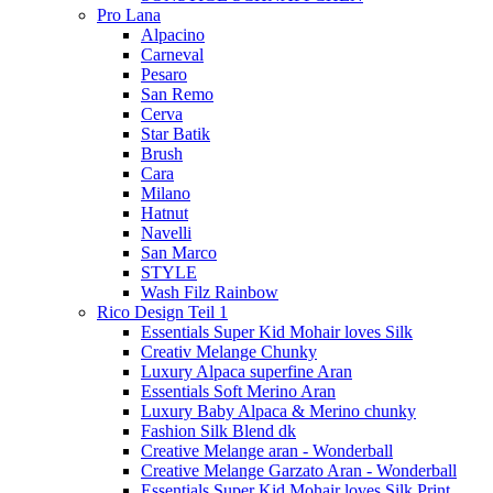
Pro Lana
Alpacino
Carneval
Pesaro
San Remo
Cerva
Star Batik
Brush
Cara
Milano
Hatnut
Navelli
San Marco
STYLE
Wash Filz Rainbow
Rico Design Teil 1
Essentials Super Kid Mohair loves Silk
Creativ Melange Chunky
Luxury Alpaca superfine Aran
Essentials Soft Merino Aran
Luxury Baby Alpaca & Merino chunky
Fashion Silk Blend dk
Creative Melange aran - Wonderball
Creative Melange Garzato Aran - Wonderball
Essentials Super Kid Mohair loves Silk Print