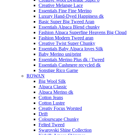
Creative Melange Lace
Essentials Fine Fine Merino
Luxury Hand-Dyed Happiness dk
Basic Super Big Tweed Aran
Essentials Alpaca Blend chunky
Fashion Alpaca Superfine Heavens Big Cloud
Fashion Modern Tweed aran
Creative Twist Super Chunky
Essentials Baby Alpaca loves Silk
Baby Merino uni/print
Essentials Merino Plus dk / Tweed
Essentials Cashmere recycled dk
Sonstige Rico Garne
ROWAN
Big Wool Silk
Alpaca Classic
Alpaca Merino dk
Cotton Jeans
Cotton Lustre
Creativ Focus Worsted
Drift
Colourscape Chunky
Felted Tweed
Swarovski Shine Collection