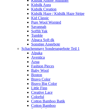
Kidsilk Amore Shimmer
Kidsilk Aura
Kidsilk Creation
Kidsilk Haze / Kidsilk Haze Stripe
Kid Classic
Pure Wool Worsted
Savannah
Soffili Yak
Tumble
Alpaca Soft dk
Sonstige Angebote
Schachenmayr Sonderangebote Teil 1
Alpaka
Aventica
Azua
Fashion Pieces
Baby Wool
Boston
Bravo Color
Bravo Big Color
Little Finn
Creative Lace
Colorful
Cotton Bamboo Batik
Cotton Bamboo