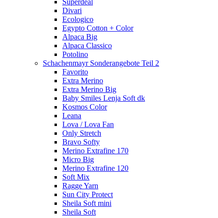
Superdeal
Divari
Ecologico
Egypto Cotton + Color
Alpaca Big
Alpaca Classico
Potolino
Schachenmayr Sonderangebote Teil 2
Favorito
Extra Merino
Extra Merino Big
Baby Smiles Lenja Soft dk
Kosmos Color
Leana
Lova / Lova Fan
Only Stretch
Bravo Softy
Merino Extrafine 170
Micro Big
Merino Extrafine 120
Soft Mix
Ragge Yarn
Sun City Protect
Sheila Soft mini
Sheila Soft