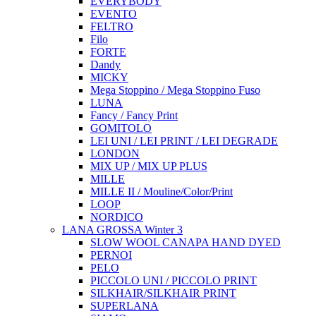
EVERYBODY
EVENTO
FELTRO
Filo
FORTE
Dandy
MICKY
Mega Stoppino / Mega Stoppino Fuso
LUNA
Fancy / Fancy Print
GOMITOLO
LEI UNI / LEI PRINT / LEI DEGRADE
LONDON
MIX UP / MIX UP PLUS
MILLE
MILLE II / Mouline/Color/Print
LOOP
NORDICO
LANA GROSSA Winter 3
SLOW WOOL CANAPA HAND DYED
PERNOI
PELO
PICCOLO UNI / PICCOLO PRINT
SILKHAIR/SILKHAIR PRINT
SUPERLANA