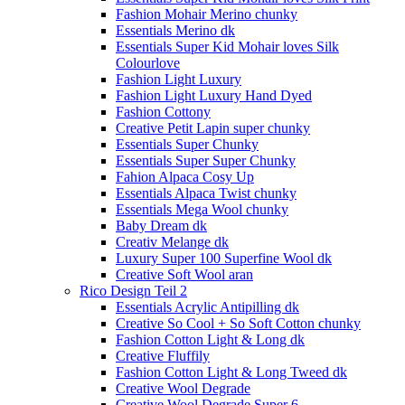
Fashion Mohair Merino chunky
Essentials Merino dk
Essentials Super Kid Mohair loves Silk
Colourlove
Fashion Light Luxury
Fashion Light Luxury Hand Dyed
Fashion Cottony
Creative Petit Lapin super chunky
Essentials Super Chunky
Essentials Super Super Chunky
Fahion Alpaca Cosy Up
Essentials Alpaca Twist chunky
Essentials Mega Wool chunky
Baby Dream dk
Creativ Melange dk
Luxury Super 100 Superfine Wool dk
Creative Soft Wool aran
Rico Design Teil 2
Essentials Acrylic Antipilling dk
Creative So Cool + So Soft Cotton chunky
Fashion Cotton Light & Long dk
Creative Fluffily
Fashion Cotton Light & Long Tweed dk
Creative Wool Degrade
Creative Wool Degrade Super 6