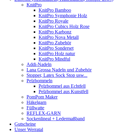
KnitPro
KnitPro Bamboo
KnitPro Symphonie Holz
KnitPro Royale
KnitPro Cubics Holz Rose
KnitPro Karbonz
KnitPro Nova Metall
KnitPro Zubehör
KnitPro Sonderset
KnitPro Holz natur
KnitPro Mindful
Addi-Nadeln
Lana Grossa Nadeln und Zubehör
Stopper, Latex Sock Stop usw...
Pelzbommeln
Pelzbommel aus Echtfell
Pelzbommel aus Kunstfell
PomPom Maker
Häkelgarn
Füllwatte
REFLEX-GARN
Sockenlineal + Ledermaßband
Gutscheine
Unser Werratal