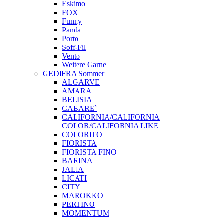
Eskimo
FOX
Funny
Panda
Porto
Soff-Fil
Vento
Weitere Garne
GEDIFRA Sommer
ALGARVE
AMARA
BELISIA
CABARE`
CALIFORNIA/CALIFORNIA
COLOR/CALIFORNIA LIKE
COLORITO
FIORISTA
FIORISTA FINO
BARINA
JALIA
LICATI
CITY
MAROKKO
PERTINO
MOMENTUM