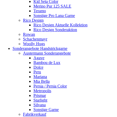
Kid Seta Color
Merino Pur 125 SALE
Teramo
Sonstige Pro Lana Garne
Rico Design
Rico Design Aktuelle Kollektion
Rico Design Sonderaktion
Rowan
Schachenmayr
Woolly Hugs
Sonderangebote Handstrickgarne
Austermann Sonderangebote
Agave
Bambou de Lux
Dolce
Peru
Mariana
Mia Bella
Persia / Persia Color
Metropolis
Prismar
Starlight
Silvana
Sonstige Garne
Fabrikverkauf