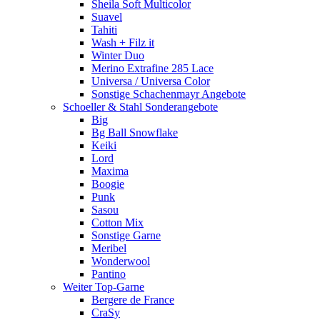
Sheila Soft Multicolor
Suavel
Tahiti
Wash + Filz it
Winter Duo
Merino Extrafine 285 Lace
Universa / Universa Color
Sonstige Schachenmayr Angebote
Schoeller & Stahl Sonderangebote
Big
Bg Ball Snowflake
Keiki
Lord
Maxima
Boogie
Punk
Sasou
Cotton Mix
Sonstige Garne
Meribel
Wonderwool
Pantino
Weiter Top-Garne
Bergere de France
CraSy