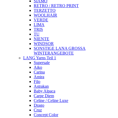
SIAMO
RETRO / RETRO PRINT
TERZETTO
WOOLHAIR
VERDE
LIMA
TRIS
TU
NIENTE
WINDSOR
SONSTIGE LANA GROSSA
WINTERANGEBOTE
LANG Yarns Teil 1
Supersale
Aiko
Carina
Amira
Filo
Astrakan
Baby Alpaca
Carpe Diem
Celine / Celine Luxe
Drago
Cruz
Concept Color