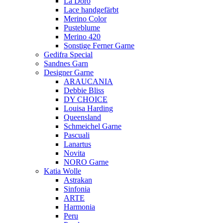
La Doro
Lace handgefärbt
Merino Color
Pusteblume
Merino 420
Sonstige Ferner Garne
Gedifra Special
Sandnes Garn
Designer Garne
ARAUCANIA
Debbie Bliss
DY CHOICE
Louisa Harding
Queensland
Schmeichel Garne
Pascuali
Lanartus
Novita
NORO Garne
Katia Wolle
Astrakan
Sinfonia
ARTE
Harmonia
Peru