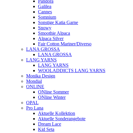
Pandora
Galilea
Cannes
Somnium
Sonstige Katia Garne
Snowy
Smoothie Alpaca
Alpaca Silver
Fair Cotton Mariner/Diverso
LANA GROSSA
LANA GROSSA
LANG YARNS
LANG YARNS
WOOLADDICTS LANG YARNS
Monika Design
Mondial
ONLINE
ONline Sommer
ONline Winter
OPAL
Pro Lana
Aktuelle Kollektion
Aktuelle Sonderangebote
Dream Lace
Kid Seta