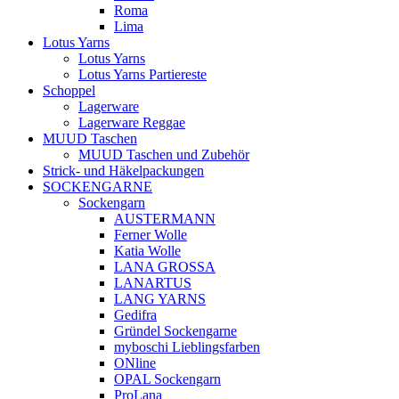
Roma
Lima
Lotus Yarns
Lotus Yarns
Lotus Yarns Partiereste
Schoppel
Lagerware
Lagerware Reggae
MUUD Taschen
MUUD Taschen und Zubehör
Strick- und Häkelpackungen
SOCKENGARNE
Sockengarn
AUSTERMANN
Ferner Wolle
Katia Wolle
LANA GROSSA
LANARTUS
LANG YARNS
Gedifra
Gründel Sockengarne
myboschi Lieblingsfarben
ONline
OPAL Sockengarn
ProLana