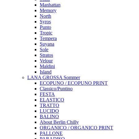
Manhattan
Memory
North
Syros
Punto
Tropic
Tempera
Suyana
Sole
Stratos
Velour
Maldini
Island
LANA GROSSA Sommer
ECOPUNO / ECOPUNO PRINT
Classico/Puntino
FESTA
ELASTICO
TRATTO
LUCIDO
BALINO
About Berlin Chilly
ORGANICO / ORGANICO PRINT
PALLONE
PARADISO