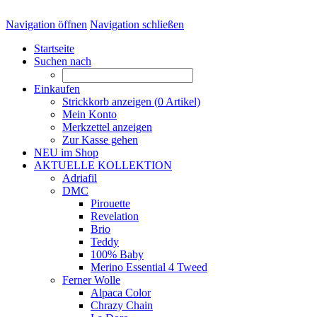
Navigation öffnen
Navigation schließen
Startseite
Suchen nach
Einkaufen
Strickkorb anzeigen (
0
Artikel)
Mein Konto
Merkzettel anzeigen
Zur Kasse gehen
NEU im Shop
AKTUELLE KOLLEKTION
Adriafil
DMC
Pirouette
Revelation
Brio
Teddy
100% Baby
Merino Essential 4 Tweed
Ferner Wolle
Alpaca Color
Chrazy Chain