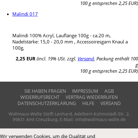
100 g entsprechen 2,25 EUR)
Malindi 017
Malindi 100% Acryl, Lauflänge 100g - ca.20 m,
Nadelstärke: 15,0 - 20,0 mm , Accessoiresgarn Knaul a
100g,
2,25 EUR
(incl. 19% USt. zzgl.
Versand
, Packung enthält 100
g
100 g entsprechen 2,25 EUR)
SIE HABEN FRAGEN
IMPRESSUM
AGB
WIDERRUFSRECHT
VERTRAG WIEDERRUFEN
DATENSCHUTZERKLÄRUNG
HILFE
VERSAND
Wollmaus-Wolle Steffi Lenhard, Adelbert-Kühmstädt-Str. 2,
99831 Amt Creuzburg, E-Mail: info@wollmaus-wolle.de
Wir verwenden Cookies, um die Qualität und